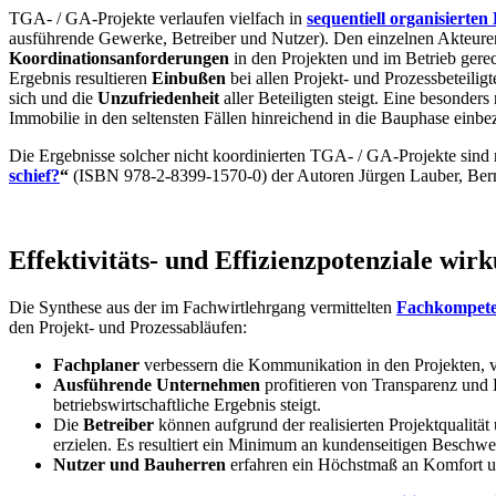
TGA- / GA-Projekte verlaufen vielfach in
sequentiell organisierten
ausführende Gewerke, Betreiber und Nutzer). Den einzelnen Akteure
Koordinationsanforderungen
in den Projekten und im Betrieb gerec
Ergebnis resultieren
Einbußen
bei allen Projekt- und Prozessbeteilig
sich und die
Unzufriedenheit
aller Beteiligten steigt. Eine besonders
Immobilie in den seltensten Fällen hinreichend in die Bauphase einbe
Die Ergebnisse solcher nicht koordinierten TGA- / GA-Projekte sind
schief?
“
(ISBN 978-2-8399-1570-0) der Autoren Jürgen Lauber, Be
Effektivitäts- und Effizienzpotenziale wirk
Die Synthese aus der im Fachwirtlehrgang vermittelten
Fachkompet
den Projekt- und Prozessabläufen:
Fachplaner
verbessern die Kommunikation in den Projekten, v
Ausführende Unternehmen
profitieren von Transparenz und
betriebswirtschaftliche Ergebnis steigt.
Die
Betreiber
können aufgrund der realisierten Projektqualit
erzielen. Es resultiert ein Minimum an kundenseitigen Beschwer
Nutzer und Bauherren
erfahren ein Höchstmaß an Komfort un