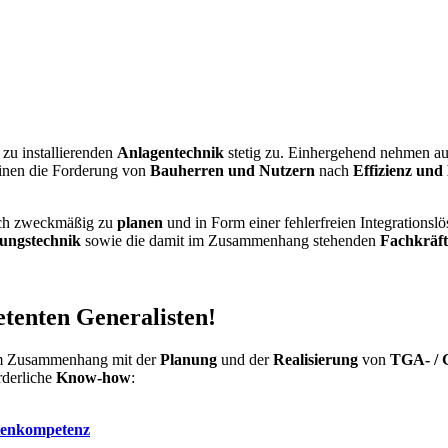
 zu installierenden
Anlagentechnik
stetig zu. Einhergehend nehmen a
einen die Forderung von
Bauherren und Nutzern
nach
Effizienz und
isch zweckmäßig zu
planen
und in Form einer fehlerfreien Integrationsl
rungstechnik
sowie die damit im Zusammenhang stehenden
Fachkräft
tenten Generalisten!
 im Zusammenhang mit der
Planung
und der
Realisierung
von
TGA- / 
rderliche
Know-how
:
tenkompetenz