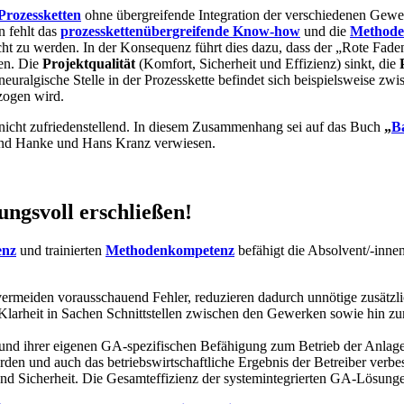
 Prozessketten
ohne übergreifende Integration der verschiedenen Gewe
n fehlt das
prozesskettenübergreifende Know-how
und die
Methode
ht zu werden. In der Konsequenz führt dies dazu, dass der „Rote Faden
ten. Die
Projektqualität
(Komfort, Sicherheit und Effizienz) sinkt, die
 neuralgische Stelle in der Prozesskette befindet sich beispielsweise zw
zogen wird.
 nicht zufriedenstellend. In diesem Zusammenhang sei auf das Buch
„
B
rnd Hanke und Hans Kranz verwiesen.
ungsvoll erschließen!
enz
und trainierten
Methodenkompetenz
befähigt die Absolvent/-inne
ermeiden vorausschauend Fehler, reduzieren dadurch unnötige zusätzli
 Klarheit in Sachen Schnittstellen zwischen den Gewerken sowie hin 
ät und ihrer eigenen GA-spezifischen Befähigung zum Betrieb der Anla
den und auch das betriebswirtschaftliche Ergebnis der Betreiber verbes
d Sicherheit. Die Gesamteffizienz der systemintegrierten GA-Lösungen