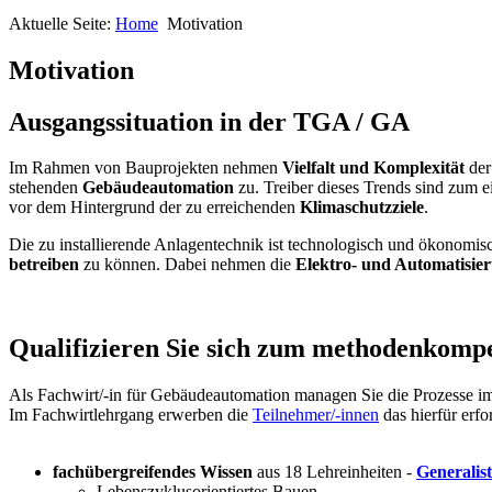
Aktuelle Seite:
Home
Motivation
Motivation
Ausgangssituation in der TGA / GA
Im Rahmen von Bauprojekten nehmen
Vielfalt und Komplexität
der
stehenden
Gebäudeautomation
zu. Treiber dieses Trends sind zum 
vor dem Hintergrund der zu erreichenden
Klimaschutzziele
.
Die zu installierende Anlagentechnik ist technologisch und ökonom
betreiben
zu können. Dabei nehmen die
Elektro- und Automatisie
Qualifizieren Sie sich zum methodenkompe
Als Fachwirt/-in für Gebäudeautomation managen Sie die Prozesse
Im Fachwirtlehrgang erwerben die
Teilnehmer/-innen
das hierfür erfo
fachübergreifendes Wissen
aus 18 Lehreinheiten -
Generalis
Lebenszyklusorientiertes Bauen